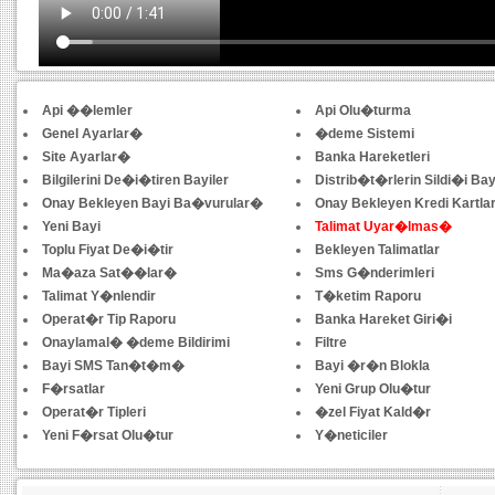
Api ��lemler
Api Olu�turma
Genel Ayarlar�
�deme Sistemi
Site Ayarlar�
Banka Hareketleri
Bilgilerini De�i�tiren Bayiler
Distrib�t�rlerin Sildi�i Bay
Onay Bekleyen Bayi Ba�vurular�
Onay Bekleyen Kredi Kartl
Yeni Bayi
Talimat Uyar�lmas�
Toplu Fiyat De�i�tir
Bekleyen Talimatlar
Ma�aza Sat��lar�
Sms G�nderimleri
Talimat Y�nlendir
T�ketim Raporu
Operat�r Tip Raporu
Banka Hareket Giri�i
Onaylamal� �deme Bildirimi
Filtre
Bayi SMS Tan�t�m�
Bayi �r�n Blokla
F�rsatlar
Yeni Grup Olu�tur
Operat�r Tipleri
�zel Fiyat Kald�r
Yeni F�rsat Olu�tur
Y�neticiler