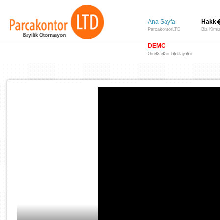
Ana Sayfa
Hakk
ParcakontorLTD
Biz Kimi
DEMO
Giri� i�in t�klay�n