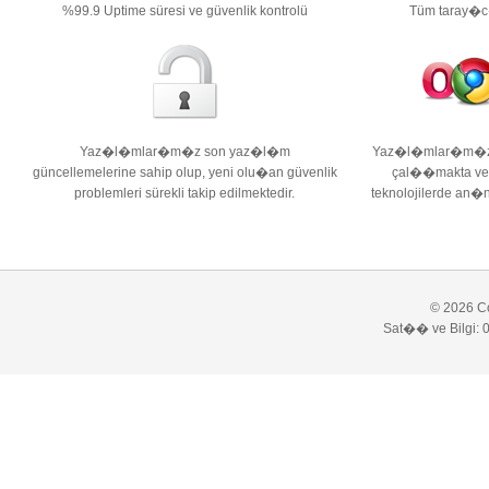
%99.9 Uptime süresi ve güvenlik kontrolü
Tüm taray�c
Yaz�l�mlar�m�z son yaz�l�m
Yaz�l�mlar�m�z t
güncellemelerine sahip olup, yeni olu�an güvenlik
çal��makta ve 
problemleri sürekli takip edilmektedir.
teknolojilerde an
© 2026 C
Sat�� ve Bilgi: 0