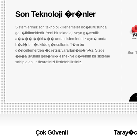
Son Teknoloji �r�nler
Geli�mi� API Y�netimi
Analiz & Rapor
�ok
Sistemlerimiz son teknolojik ilerlemeler do�rultusunda
Sistemleri
geli�tirilmektedir. Yeni bir teknoloji veya g�venlik
sayide %1
a���� ��kt��� anda sistemlerimiz ayn� anda
1
%99.9 
h�zl� bir �ekilde g�ncellenir. T�m bu
2
Probl
g�ncellemerden
�cretsiz
yararlan�rs�n�z. Sizde
Son T
m�deh
�a�a uyumlu geli�mi�,esnek ve g�venilir bir sisteme
1
Ak�ll� API: Belirledi�iniz kriterlerde maliyete
sahip olabilir, ticaretinizi ilerletebilirsiniz.
3
Daha 
g�re veya s�ralamaya g�re, g�nl�k limit ve
garanti
bakiye kontroll� api yapabilme.
2
H�zl� API: G�nderileriniz beklemeksizin an
T�m ticaretinizi anl�k ve deta
kar��ya iletilir, sonu�lar� yine an�nda kont
raporlayabilirsiniz.
edilir.
3
G�venilir API: G�nderileriniz hatas�z iletilir.
B�ylelikle istenmeyen zararlar olu�maz.
Çok Güvenli
Taray�